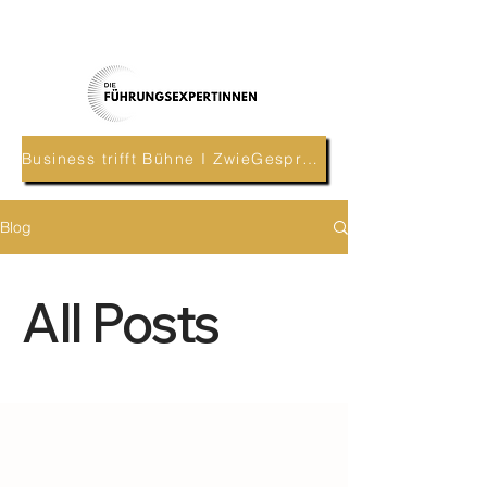
Business trifft Bühne I ZwieGespräch
Blog
All Posts