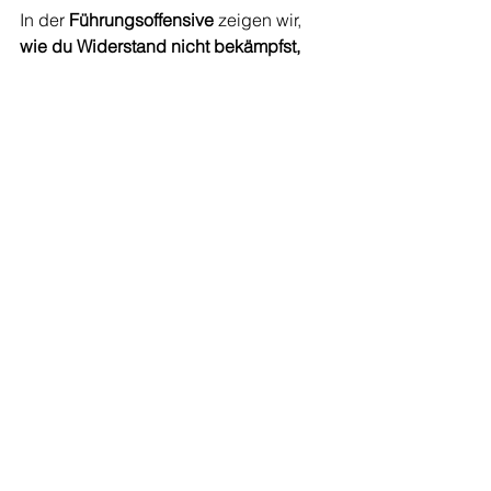
In der 
Führungsoffensive
 zeigen wir, 
wie du Widerstand nicht bekämpfst, 
sondern auflöst – und Veränderung 
wirklich funktioniert.
👉 
www.fuehrungsexpertinnen.com
Alle ansehen
Aktuelle Beiträge